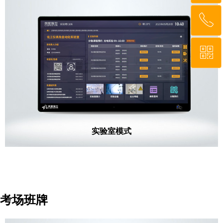
ꂅ
回到顶部
ꀥ
010-62667577
微信二维码
实验室模式
考场班牌