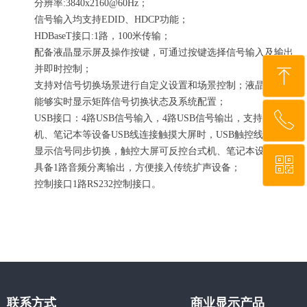
分辨率:3840x2160@60Hz；
信号输入均支持EDID、HDCP功能；
HDBaseT接口:1路，100米传输；
配备液晶显示屏及操作按键，可通过按键选择信号输入及输出
并即时控制；
ꁸ
支持对信号切换场景进行自定义设置和场景控制；液晶显示屏
能够实时显示矩阵信号切换状态及系统配置；
ꂅ
回到顶部
USB接口：4路USB信号输入，4路USB信号输出，支持台式
机、笔记本等设备USB线连接触摸大屏时，USB触控线通道与
显示信号同步切换，触控大屏可反控台式机、笔记本设备；
ꀥ
010-62667577
具备1路音频分离输出，方便接入传统扩声设备；
控制接口1路RS232控制接口。
微信二维码
联系方式
商业显示产品